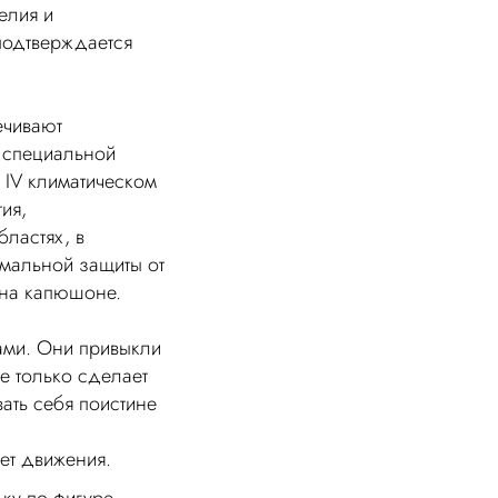
елия и
подтверждается
ечивают
в специальной
 IV климатическом
ия,
ластях, в
имальной защиты от
 на капюшоне.
ами. Они привыкли
е только сделает
ать себя поистине
ет движения.