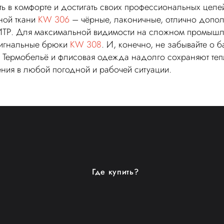
ть в комфорте и достигать своих профессиональных целе
ной ткани
KW 306
– чёрные, лаконичные, отлично допол
ИТР. Для максимальной видимости на сложном промышл
сигнальные брюки
KW 308
. И, конечно, не забывайте о 
 Термобельё и флисовая одежда надолго сохраняют те
ия в любой погодной и рабочей ситуации.
Где купить?