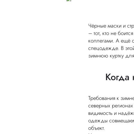
Чёрные маски и ст
– тот, кто не боит
коллегами. А ещё о
спецодежде. В этой
зимнюю куртку для
Когда 
Требования к зимн
северных регионах
видимость и надёжн
одежды совмещаем 
объект.