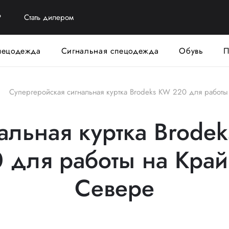
?
Стать дилером
пецодежда
Сигнальная спецодежда
Обувь
П
Супергеройская сигнальная куртка Brodeks KW 220 для работ
альная куртка Brode
 для работы на Кра
Севере