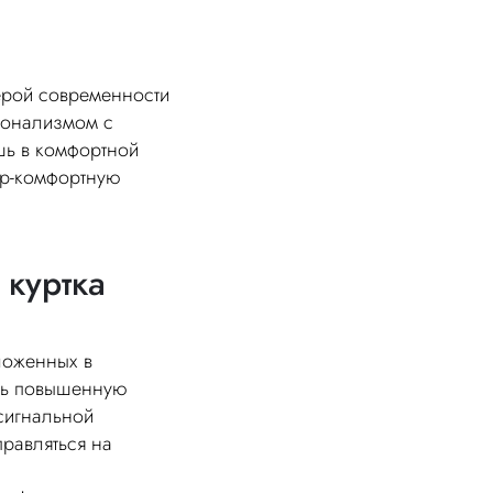
ерой современности
сионализмом с
ешь в комфортной
ер-комфортную
 куртка
ложенных в
ать повышенную
 сигнальной
равляться на