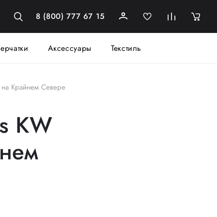
8 (800) 777 67 15
ерчатки
Аксессуары
Текстиль
ы на Крайнем Севере
ks KW
йнем