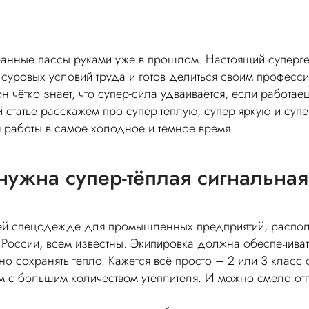
ранные пассы руками уже в прошлом. Настоящий суперг
ся суровых условий труда и готов делиться своим профес
н чётко знает, что супер-сила удваивается, если работа
 статье расскажем про супер-тёплую, супер-яркую и суп
 работы в самое холодное и темное время.
нужна супер-тёплая сигнальная
ей спецодежде для промышленных предприятий, распо
 России, всем известны. Экипировка должна обеспечив
о сохранять тепло. Кажется всё просто – 2 или 3 класс
с большим количеством утеплителя. И можно смело отп