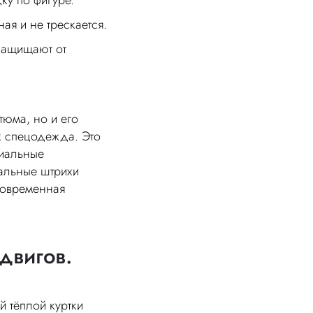
ку по фигуре.
ая и не трескается.
защищают от
тюма, но и его
к спецодежда. Это
миальные
нальные штрихи
современная
двигов.
й тёплой куртки