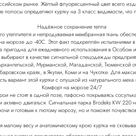
сийском рынке. Жёлтый флуоресцентный цвет всего изд
 полосы определяют куртку на 3 класс видимости, что 
Надёжное сохранение тепла
ого утеплителя и непродуваемая мембранная ткань обесп
на морозе до -40С. Этот факт подкреплён испытаниями 
ка пригодна для ежедневного использования в Особом и
ё выбирают в качестве сигнальной спецодежды предприят
рхангельской, Мурманской, Магаданской, Тюменской об
аровском краях, в Якутии, Коми и на Чукотке. Для макс
ть вариант этой куртки с опушкой из натурального меха
Комфорт на морозе 24/7
рои не стоят в одной позе, пафосно покрываясь сосульк
и активно двигаться. Сигнальная парка Brodeks KW 220 н
очи и готовым к лютому морозу, но и поможет почувствов
я малому весу и анатомическому крою куртка не сковыва