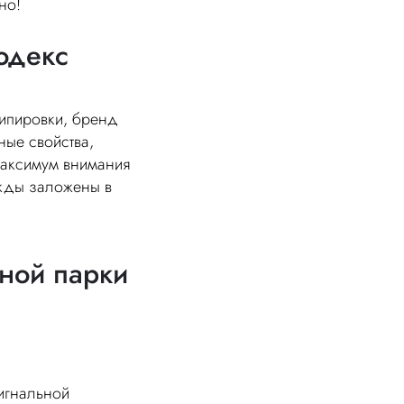
чно!
одекс
ипировки, бренд
ные свойства,
максимум внимания
ежды заложены в
ной парки
сигнальной