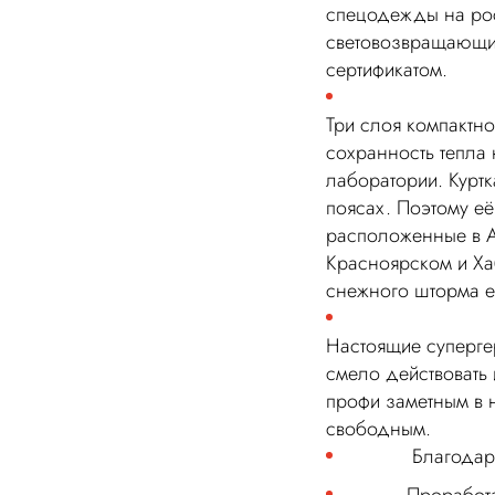
спецодежды на рос
световозвращающие
сертификатом.
Три слоя компактн
сохранность тепла 
лаборатории. Курт
поясах. Поэтому е
расположенные в А
Красноярском и Хаб
снежного шторма ес
Настоящие суперге
смело действовать 
профи заметным в н
свободным.
Благодар