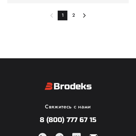
так и для использования в
мембранной ткани он
повседневной жизни.
надёжно защищает от ветра
1
2
и дождя, а лёгкий
утеплитель эффективно
сохраняет тепло в
прохладную погоду.
Удобная посадка не
стесняет движений, делая
его идеальным выбором
для пробежек, прогулок
или повседневной носки. А
СВ-элементы на полочке и
спинке сделают вас более
заметными в условиях
плохой видимости.
Свяжитесь с нами
8 (800) 777 67 15