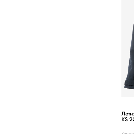
Летн
KS 2
Куртк