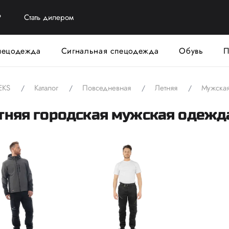
?
Стать дилером
пецодежда
Сигнальная спецодежда
Обувь
П
EKS
Каталог
Повседневная
Летняя
Мужска
тняя городская мужская одежд