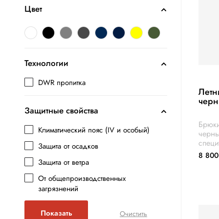
Цвет
Технологии
DWR пропитка
Летн
черн
Защитные свойства
Брюки
Климатический пояс (IV и особый)
черны
специ
Защита от осадков
повыш
8 800
в спе
Защита от ветра
защит
От общепроизводственных
первы
загрязнений
внешн