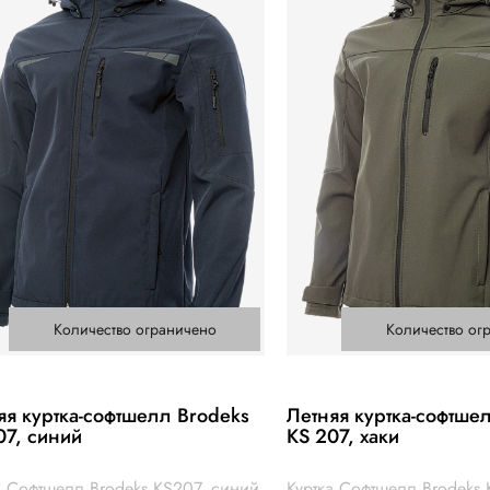
Количество ограничено
Количество ог
яя куртка-софтшелл Brodeks
Летняя куртка-софтше
07, синий
KS 207, хаки
а Софтшелл Brodeks KS207, синий
Куртка Софтшелл Brodeks 