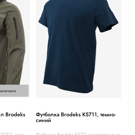
раничено
лл Brodeks
Футболка Brodeks KS711, темно-
синий
KS207, хаки –
Футболка Brodeks KS711 изготовлена из