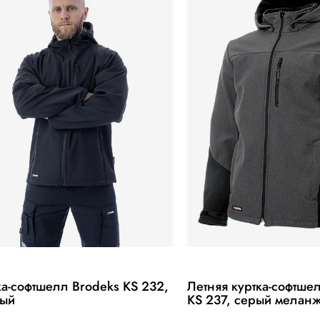
ка-софтшелл Brodeks KS 232,
Летняя куртка-софтше
ый
KS 237, серый мелан