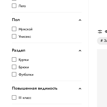
Лето
Пол
Мужской
Ф
Унисекс
# З
Раздел
Куртки
Брюки
Футболки
Повышенная видимость
III класс