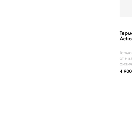
Терм
Acti
Термо
от ни
физич
4 900