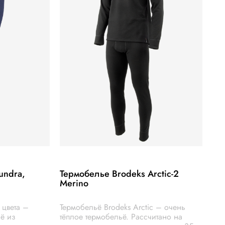
undra,
Термобелье Brodeks Arctic-2
Merino
 цвета –
Термобельё Brodeks Arctic – очень
ё из
тёплое термобельё. Рассчитано на