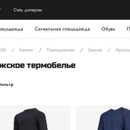
?
Стать дилером
пецодежда
Сигнальная спецодежда
Обувь
П
EKS
Каталог
Повседневная
Зимняя
Мужска
жское термобелье
ильтр