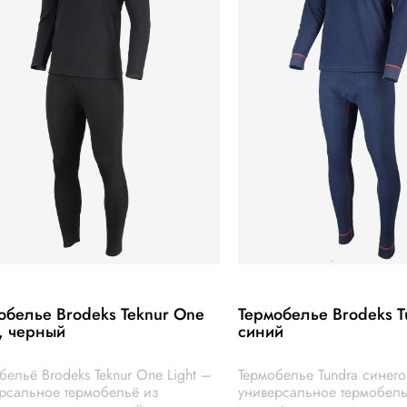
обелье Brodeks Teknur One
Термобелье Brodeks T
t, черный
синий
бельё Brodeks Teknur One Light –
Термобелье Tundra синего
рсальное термобельё из
универсальное термобель