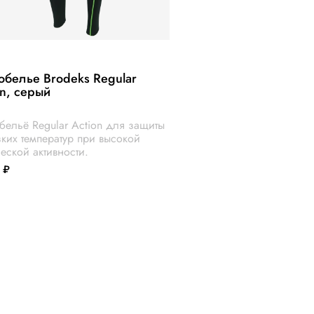
обелье Brodeks Regular
on, серый
бельё Regular Action для защиты
зких температур при высокой
еской активности.
 ₽