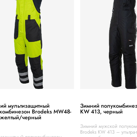
ий мультизащитный
Зимний полукомбинез
комбинезон Brodeks MW48-
KW 413, черный
 желтый/черный
Зимний мужской полуко
Brodeks KW 413 – ультра-
тизащитный полукомбинезон