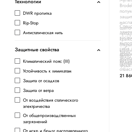
Технологии
Brode
полук
DWR пропитка
защит
масла
Rip-Stop
Спецо
щелоч
замен
Антистатическая нить
проду
костю
кратк
выпол
откры
себя 
Защитные свойства
стати
Такая
время
тепло
эконо
факто
Климатический пояс (III)
видим
профе
труда.
отрас
Устойчивость к химикатам
строи
21 86
нефте
Защита от осадков
Защита от ветра
От воздействия статического
электричества
От общепроизводственных
загрязнений
От искр и брызг расплавленного