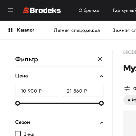
О бренде
Где купить
Каталог
Летняя спецодежда
Зимняя с
BROD
Фильтр
Му
Цена
Ф
# М
Сезон
Зима