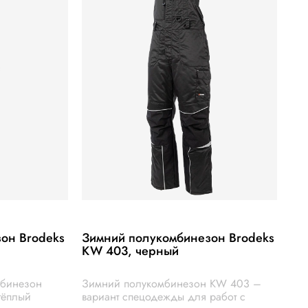
он Brodeks
Зимний полукомбинезон Brodeks
KW 403, черный
мбинезон
Зимний полукомбинезон KW 403 –
тёплый
вариант спецодежды для работ с