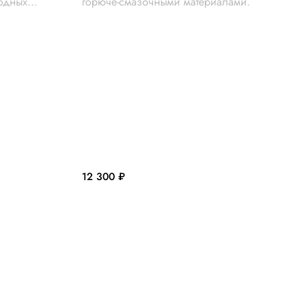
одных
горюче-смазочными материалами.
ртный
ется высоким
емости.
 лекала
так и
олидно и
ыбор для ИТР
12 300 ₽