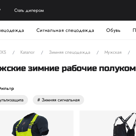
?
Стать дилером
пецодежда
Сигнальная спецодежда
Обувь
П
EKS
Каталог
Зимняя спецодежда
Мужская
жские зимние рабочие полуко
ильтр
ультизащита
# Зимняя сигнальная