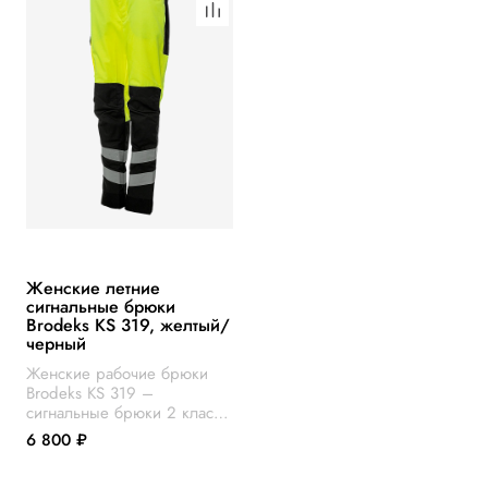
Женские летние
сигнальные брюки
Brodeks KS 319, желтый/
черный
Женские рабочие брюки
Brodeks KS 319 –
сигнальные брюки 2 класса
видимости. Разработаны с
6 800 ₽
учётом особенностей
женской фигуры из