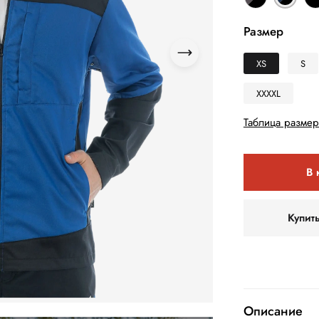
Размер
XS
S
XXXXL
Таблица размер
В 
Купит
Описание