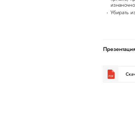
изнаночно
Убирать и
Презентация
Ска
PDF