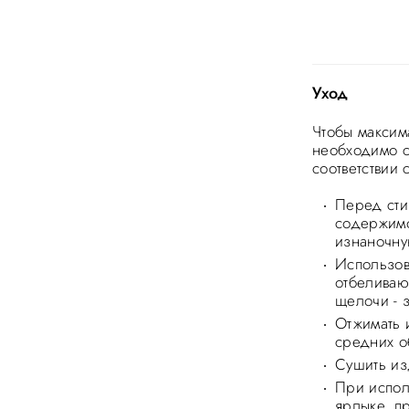
Уход
Чтобы максим
необходимо с
соответствии
Перед стир
содержимо
изнаночну
Использов
отбеливаю
щелочи - 
Отжимать 
средних о
Сушить из
При испол
ярлыке, п