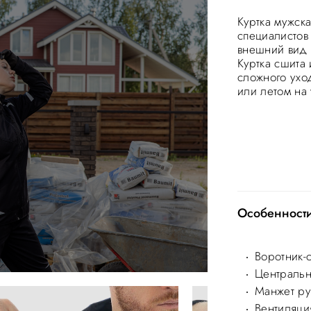
Куртка мужска
специалистов
внешний вид 
Куртка сшита 
сложного ухо
или летом на 
Особенност
Воротник-
Центральн
Манжет ру
Вентиляци