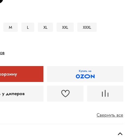
M
L
XL
XXL
XXXL
ов
Купить на
корзину
ь у дилеров
Свернуть все