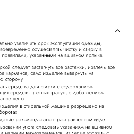
ально увеличить срок эксплуатации одежды,
воевременно осуществлять чистку и стирку в
 с правилами, указанными на вшивном ярлыке.
кой следует застегнуть все застежки, извлечь все
е карманов, само изделие вывернуть на
ю сторону.
ать средства для стирки с содержанием
щих средств, цветных гранул, с добавлением
запрещено.
изделия в стиральной машине разрешено на
боротах.
делие рекомендовано в расправленном виде.
ьзовании утюга следовать указаниям на вшивном
ри наличии термоэлементов, изделие утюжить с