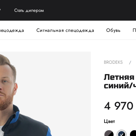
?
Стать дилером
пецодежда
Сигнальная спецодежда
Обувь
П
BRODEKS
Летняя 
синий/
4 970
Цвет