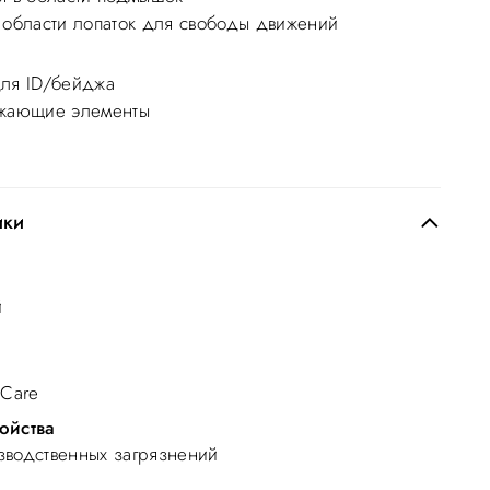
 области лопаток для свободы движений
ля ID/бейджа
ажающие элементы
ики
й
 Care
ойства
джа/пропуска
Нагрудный карман на молнии
водственных загрязнений