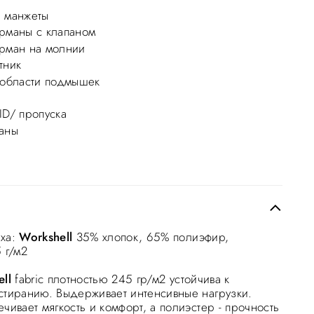
 манжеты
рманы с клапаном
рман на молнии
тник
 области подмышек
ID/ пропуска
аны
рха:
Workshell
35% хлопок, 65% полиэфир,
 г/м2
ll
fabric плотностью 245 гр/м2 устойчива к
стиранию. Выдерживает интенсивные нагрузки.
чивает мягкость и комфорт, а полиэстер - прочность