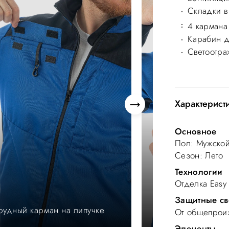
Складки в
4 кармана
Карабин д
Светоотр
Характерист
Основное
Пол
: Мужско
Сезон
: Лето
Технологии
Отделка Easy
Защитные св
рудный карман на липучке
Карабин для бей
От общепроиз
Элементы