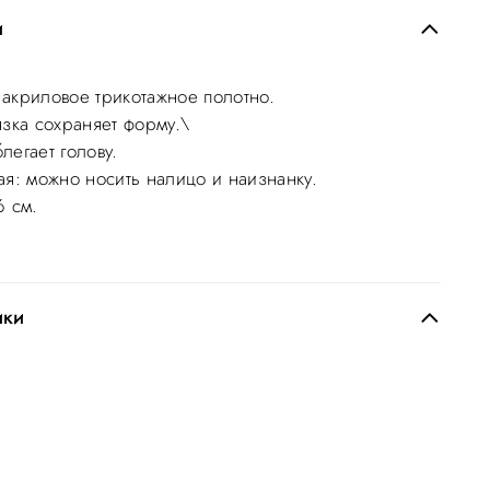
и
акриловое трикотажное полотно.
язка сохраняет форму.\
легает голову.
ая: можно носить налицо и наизнанку.
6 см.
ики