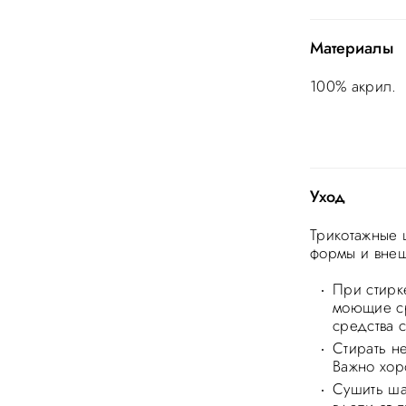
Материалы
100% акрил.
Уход
Трикотажные 
формы и внеш
При стирке
моющие ср
средства 
Стирать н
Важно хор
Сушить ша