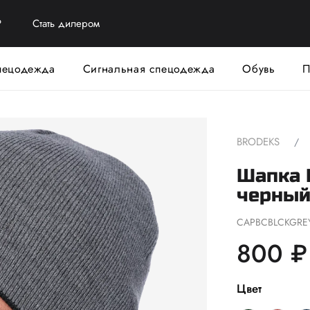
?
Стать дилером
пецодежда
Сигнальная спецодежда
Обувь
П
BRODEKS
Шапка B
черный
CAPBCBLCKGRE
800 ₽
Цвет