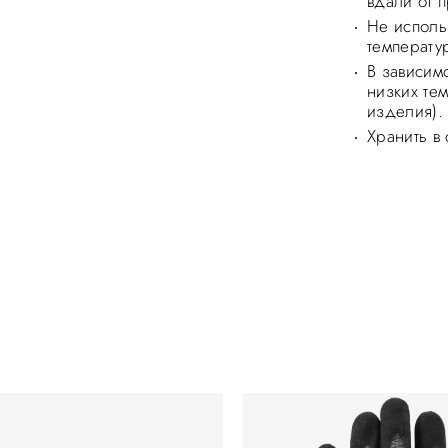
вдали от 
Не исполь
температу
В зависим
низких те
изделия).
Хранить в