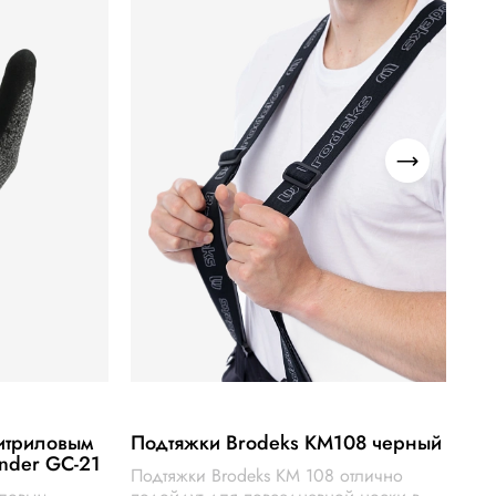
нитриловым
Подтяжки Brodeks КМ108 черный
nder GС-21
Подтяжки Brodeks KM 108 отлично