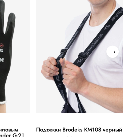
риловым
Подтяжки Brodeks КМ108 черный
nder G-21,