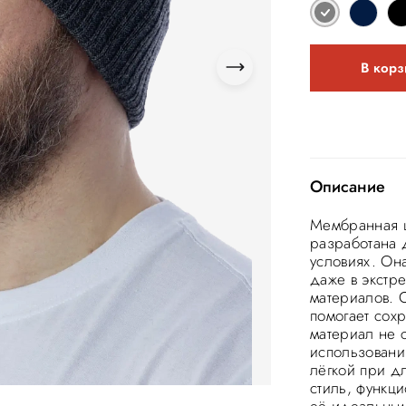
В корз
Описание
Мембранная ш
разработана 
условиях. Он
даже в экстр
материалов. 
помогает сох
материал не с
использования
лёгкой при д
стиль, функци