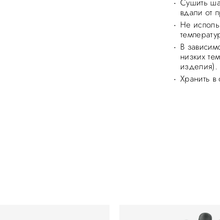
Сушить ша
вдали от 
Не исполь
температу
В зависим
низких те
изделия).
Хранить в