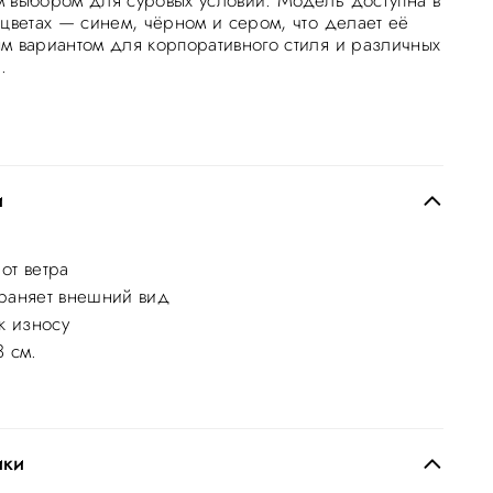
 выбором для суровых условий. Модель доступна в
 цветах — синем, чёрном и сером, что делает её
м вариантом для корпоративного стиля и различных
.
и
от ветра
раняет внешний вид
к износу
8 см.
ики