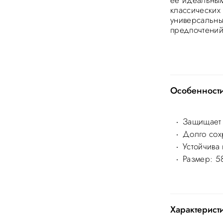
её идеальным
классических
универсальны
предпочтений
Особенност
Защищает 
Долго сох
Устойчива 
Размер: 5
Характерист