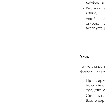
комфорт в
Высоким т
холода.
Устойчиво
стирок, ч
эксплуатац
Уход
Трикотажные 
формы и внеш
При стирке
моющие ср
средства 
Стирать н
Важно хор