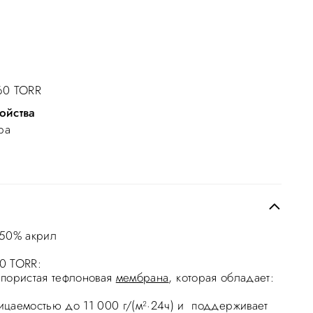
60 TORR
ойства
ра
 50% акрил
0 TORR:
пористая тефлоновая
мембрана
, которая обладает:
цаемостью до 11 000 г/(м²·24ч) и поддерживает