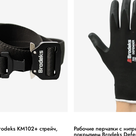
rodeks KM102+ стрейч,
Рабочие перчатки с нит
покрытием Brodeks Defe