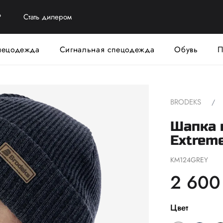
?
Стать дилером
пецодежда
Сигнальная спецодежда
Обувь
П
BRODEKS
Шапка 
Extreme
KM124GREY
2 600
Цвет