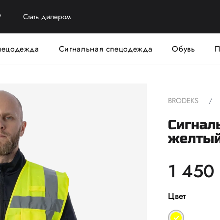
?
Стать дилером
пецодежда
Сигнальная спецодежда
Обувь
П
BRODEKS
Сигнал
желты
1 450
Цвет