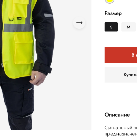
Размер
S
M
В 
Купит
Описание
Сигнальный ж
предназначен