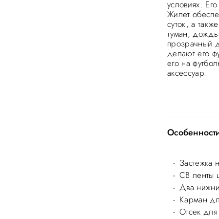
условиях. Ег
Жилет обеспе
суток, а такж
туман, дождь
прозрачный д
делают его ф
его на футбо
аксессуар.
Особенност
Застежка 
СВ ленты
Два нижни
Карман дл
Отсек для