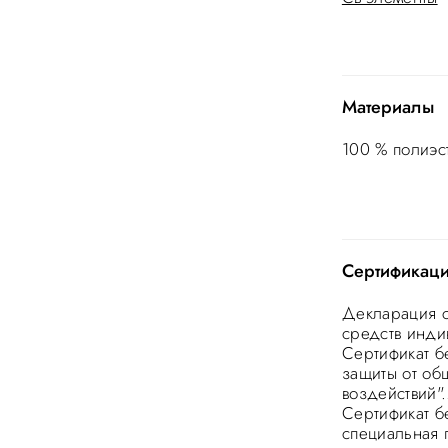
Материалы
100 % полиэст
Сертификац
Декларация с
средств инди
Сертификат б
защиты от об
воздействий".
Сертификат б
специальная 