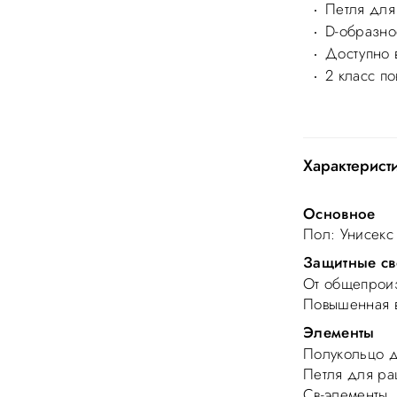
Петля для
D-образно
Доступно 
2 класс п
Характерист
Основное
Пол
: Унисекс
Защитные св
От общепроиз
Повышенная 
Элементы
Полукольцо д
Петля для ра
Св-элементы