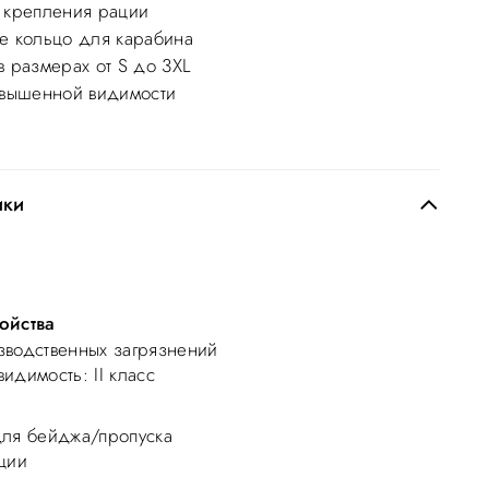
 крепления рации
е кольцо для карабина
в размерах от S до 3XL
овышенной видимости
ики
ойства
водственных загрязнений
видимость
: II класс
ля бейджа/пропуска
ции