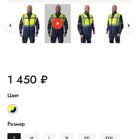
1 450 ₽
Цвет
Размер
S
M
L
XL
XXL
XXXL