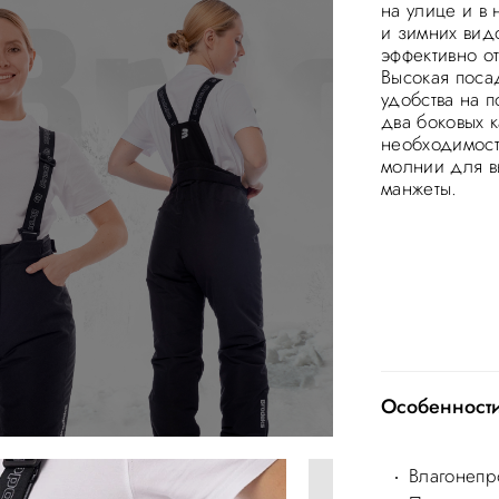
на улице и в
и зимних вид
эффективно от
Высокая поса
удобства на п
два боковых 
необходимост
молнии для в
манжеты.
Особенност
Влагонепр