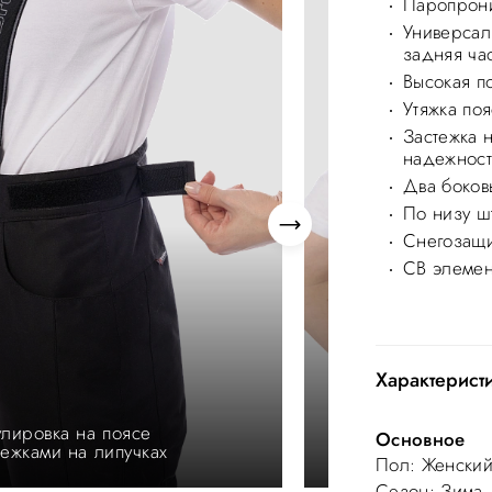
Паропрони
Универсал
задняя час
Высокая п
Утяжка по
Застежка 
надежнос
Два боков
По низу ш
Снегозащи
СВ элемен
Характерист
улировка на поясе
Завышенная задня
Основное
тежками на липучках
защиты от продув
Пол
: Женски
Сезон
: Зима