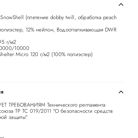
SnowShell (плетение dobby twill, обработка peach
олиэстер, 12% нейлон, Водоотталкивающая DWR
95 г/м2
0000/10000
helter Micro 120 г/м2 (100% полиэстер)
ия
ЕТ ТРЕБОВАНИЯМ Технического регламента
союза ТР ТС 019/2011 "О безопасности средств
ой защиты".