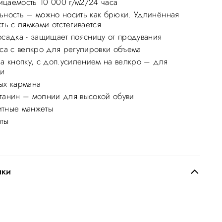
цаемость 10 000 г/м2/24 часа
ьность – можно носить как брюки. Удлинённая
ть с лямками отстегивается
осадка - защищает поясницу от продувания
яса с велкро для регулировки объема
на кнопку, с доп.усилением на велкро – для
ти
ых кармана
танин – молнии для высокой обуви
тные манжеты
ты
ики
я часть. для
ания
Боковые карманы
й