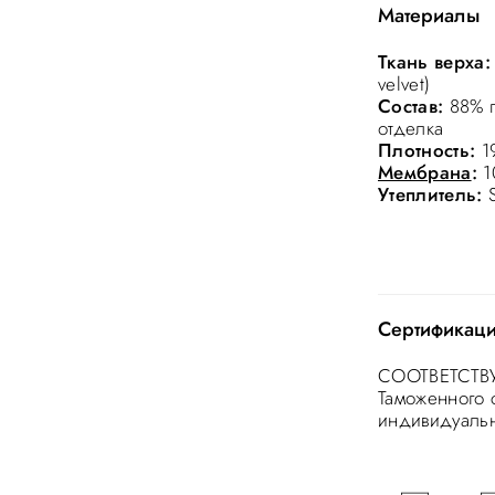
Материалы
Ткань верха:
velvet)
Состав:
88% п
отделка
Плотность:
1
Мембрана
:
1
Утеплитель:
S
Сертификац
СООТВЕТСТВУ
Таможенного 
индивидуальн