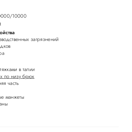
10000/10000
а
ойства
водственных загрязнений
адков
ра
тяжками в талии
х по низу брюк
яя часть
ые манжеты
аны