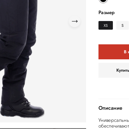
Размер
XS
S
В 
Купит
Описание
Универсальны
обеспечивают