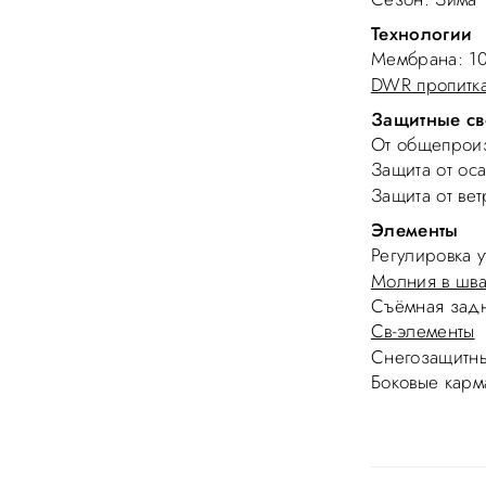
Технологии
Мембрана
: 
DWR пропитк
Защитные св
От общепроиз
Защита от ос
Защита от вет
Элементы
Регулировка у
Молния в шва
Съёмная задн
Св-элементы
Снегозащитн
Боковые карм