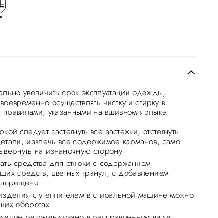
ально увеличить срок эксплуатации одежды,
воевременно осуществлять чистку и стирку в
 с правилами, указанными на вшивном ярлыке.
кой следует застегнуть все застежки, отстегнуть
етали, извлечь все содержимое карманов, само
ывернуть на изнаночную сторону.
ать средства для стирки с содержанием
щих средств, цветных гранул, с добавлением
запрещено.
изделия с утеплителем в стиральной машине можно
ших оборотах.
делие рекомендовано в расправленном виде.