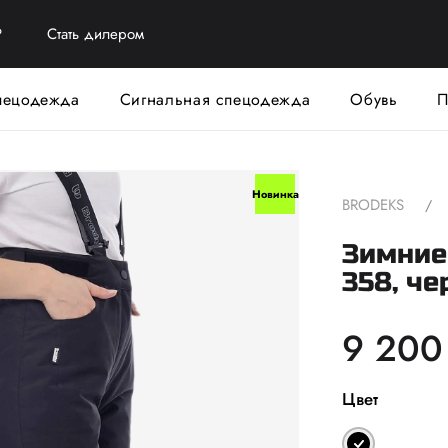
?
Стать дилером
пецодежда
Сигнальная спецодежда
Обувь
П
Новинка
BRODEKS
Зимние
358, ч
9 200
Цвет