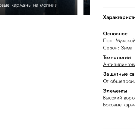
овые карманы на молнии
Боковые карманы
Характерист
Основное
Пол
: Мужско
Сезон
: Зима
Технологии
Антипилингов
Защитные св
От общепроиз
Элементы
Высокий воро
Боковые карм