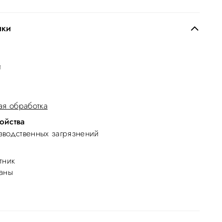
 на молнии
толстовки и рукавов
ики
й
ая обработка
ойства
водственных загрязнений
тник
аны