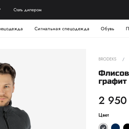
?
Стать дилером
пецодежда
Сигнальная спецодежда
Обувь
П
BRODEKS
Флисова
графит
2 950
Цвет