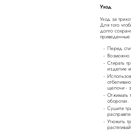
Уход
Уход за трик
Для того что
долго сохран
приведенные 
Перед сти
Возможно 
Стирать тр
изделие м
Использов
отбеливаю
щелочи - 
Отжимать 
оборотах.
Сушите тр
расправле
Утюжить т
растягива