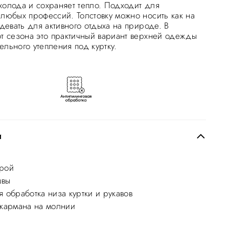
холода и сохраняет тепло. Подходит для
 любых профессий. Толстовку можно носить как на
адевать для активного отдыха на природе. В
от сезона это практичный вариант верхней одежды
ельного утепления под куртку.
и
рой
швы
 обработка низа куртки и рукавов
 кармана на молнии
Эластичный кант по низу