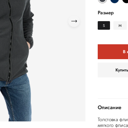
Размер
S
M
В 
Купит
Описание
Толстовка фли
мягкого флиса