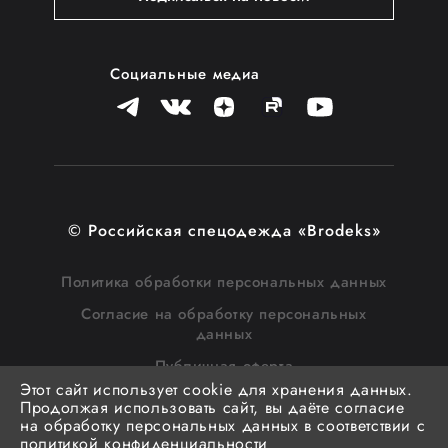
Социальные медиа
© Российская спецодежда «Brodeks»
Политика обработки персональных данных
Согласие на обработку персональных
данных
Публичная оферта
Этот сайт использует cookie для хранения данных.
Согласие на получение рассылки
Продолжая использовать сайт, вы даёте согласие
на обработку персональных данных в соответствии с
Разработка
grammers.pro
политикой конфиденциальности