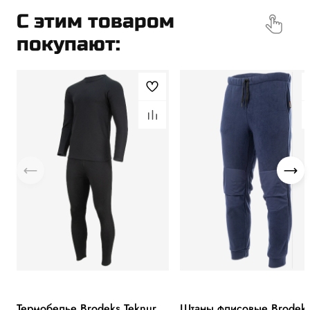
C этим товаром
покупают:
Термобелье Brodeks Teknur
Штаны флисовые Brodek