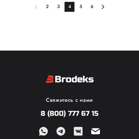
эластичный, не мнётся, за
Высокий показатель
счёт чего куртка отлично
паропроницаемости в 3 000
2
3
4
5
6
садится по фигуре.
обеспечивает комфортный
микроклимат. Куртка
застёгивается на молнию.
Воротник-стойка защищает
шею от холода.
Свяжитесь с нами
8 (800) 777 67 15